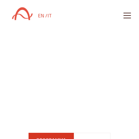
EN /
IT
Musica che muove
l'anima
Amiata Music presenta concerti di musica classica di
livello mondiale, eseguiti dal vivo nel cuore della
campagna toscana, dove si incontrano suono,
paesaggio e immaginazione, presso il Forum
Fondazione Bertarelli.